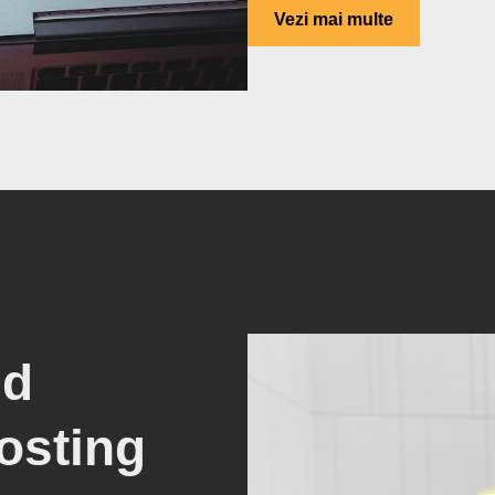
Vezi mai multe
ud
osting