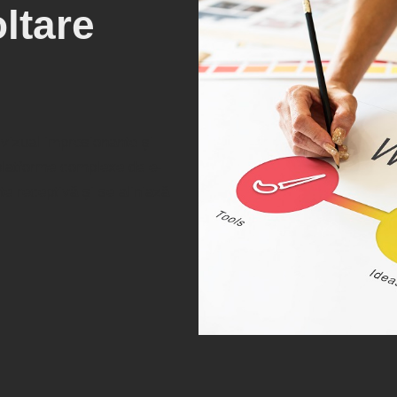
ltare
 vizual impresionante și
 platforme complexe de e-
e receptivă și se aliniază