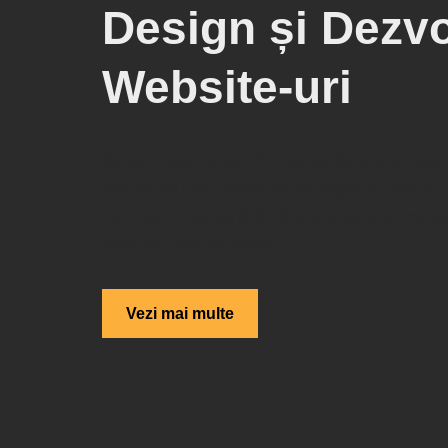
Design și Dezvo
Website-uri
Suntem specializați în crearea de site-uri web
extrem de funcționale, de la bloguri simple la
commerce, asigurând că prezența ta online est
identității tale de brand.
Vezi mai multe