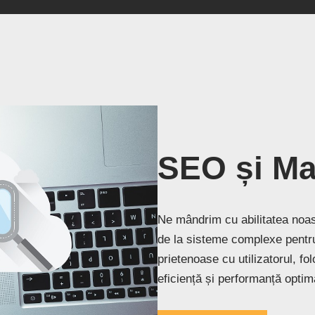
SEO și Mar
Ne mândrim cu abilitatea noas
de la sisteme complexe pentru 
prietenoase cu utilizatorul, fo
eficiență și performanță optim