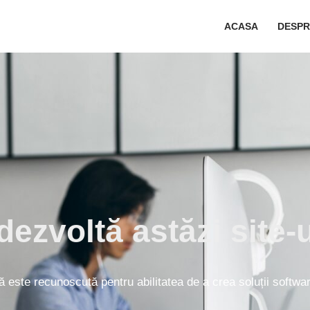
ACASA
DESPR
dezvoltă astăzi site-u
 este recunoscută pentru abilitatea de a crea soluții softw