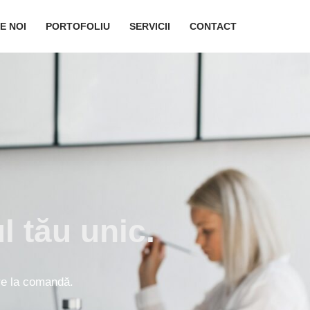
E NOI
PORTOFOLIU
SERVICII
CONTACT
l tău unic.
are la comandă.